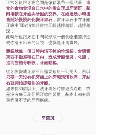
正常牙齦跟牙齒之間是像鬆緊帶一樣貼著，
進
食的食物會混合口水中的蛋白形成牙菌斑，黏
附堆積在牙齒與牙齦的交界。在經過幾小時後
會開始慢慢鈣化變牙結石
，當牙結石卡在牙齦
牙齒中間沒清掉時會把牙齦越撐越鬆、越撐越
深，
此時牙齦跟牙齒中
間就形成一個食物細菌掉進
去你清不出來的口袋，也就是牙周囊袋。
囊袋就像一個口腔內清不掉的垃圾袋，會讓髒
東⻄不斷累積在口內，造成牙齦發炎，化膿，
進而齒槽骨吸收，牙齒動
搖。
從牙垢變成牙結石只需要短短一到兩天，所以
只要一天沒有把牙齒上的牙垢清潔乾淨，牙結
石就開始撐鬆你的牙齦。
如果你30歲以上、洗牙刷牙時曾經流過血，或
是沒有每天刷牙用牙線的習慣，基本上都有嚴
重程度不等的牙周疾病。