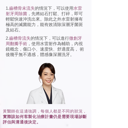
1.
齒槽骨未流失
的情況下，可以使用
水雷
射牙周除菌
，先將結石打鬆、打碎，即可
輕鬆快速沖洗出來。除此之外水雷射擁有
極高的滅菌能力，能有效清除深層牙菌斑
及結石。
2.
齒槽骨流失
的情況下，可以進行
微創牙
周翻瓣手術
，使用水雷射作為輔助，內視
鏡概念，傷口小、速度快、舒適度高， 術
後幾乎無不適感，體感像深層洗牙。
黃醫師在這邊強調，每個人都是不同的狀況，
實際該如何客製化治療計畫仍是需要現場診斷
評估與溝通後決定。