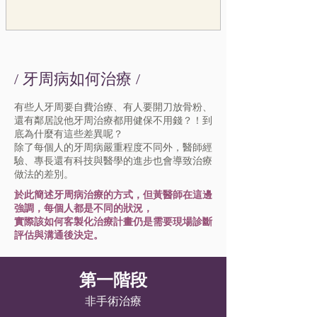
刀」兩字，就感到恐懼和無助，特別是那
些曾多次接受傳統翻瓣手術，卻未能徹底
根治，後續仍不幸復發的病
​/ 牙周病如何治療 /
有些人牙周要自費治療、有人要開刀放骨粉、
還有鄰居說他牙周治療都用健保不用錢？！到
底為什麼有這些差異呢？
除了每個人的牙周病嚴重
程度不同外，醫師經
驗、專長還有科技與醫學的進步也會導致治療
做法的差別。
於此簡述牙周病治療的方式，但黃醫師在這邊
強調，每個人都是不同的狀況，
實際該如何客製化治療計畫仍是需要現場診斷
評估與溝通後決定。
​第一階段
非手術治療