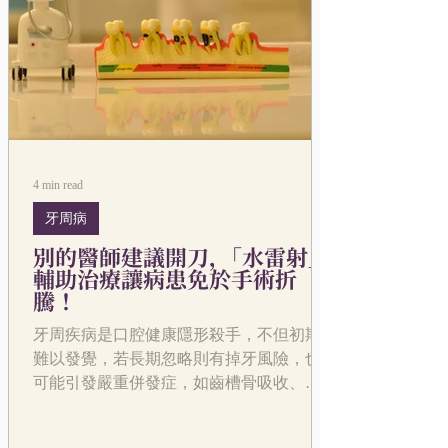
4 min read
牙周病
別的醫師建議開刀，「水雷射」
輔助治療讓病患免於手術折
騰！
牙周疾病是口腔健康隱形殺手，不但初期
難以發覺，若長期忽略則有掉牙風險，也
可能引發嚴重併發症，如齒槽骨吸收、牙
齦膿腫，並增加糖尿病、心臟病等慢性疾
病發生機率。 許多牙周病患者一聽到「開