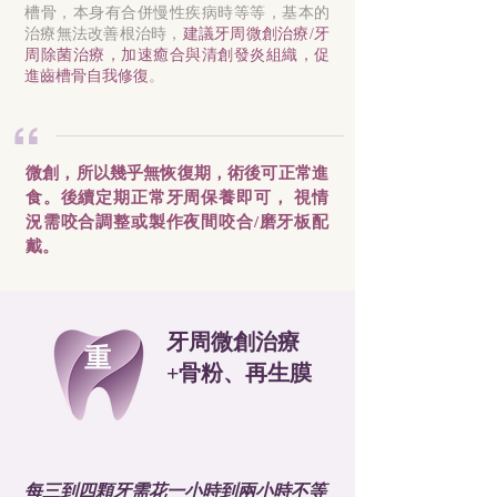
槽骨，本身有合併慢性疾病時等等，基本的
治療無法改善根治時，
建議牙周微創治療/牙
周除菌治療，加速癒合與清創發炎組織，促
進齒槽骨自我修復
。
“
微創，所以幾乎無恢復期，術後可正常進
食。後續定期正常牙周保養即可， 視情
況需咬合調整或製作夜間咬合/磨牙板配
戴。
牙周微創治療
重
​+骨粉、再生膜
每三到四顆牙需花一小時到兩小時不等