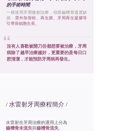
的手術時間
一樣使用牙周微創治療，但因齒槽骨過度缺
損，
需外加骨粉、再生膜、牙周再生凝膠等
引導骨細胞生長。
“
沒有人喜歡被開刀但都想要被治療，牙周
病除了越早治療越好，更重要的是每日口
腔清潔，才能預防牙周病再發生。
​/ 水雷射牙周療程簡介 /
​水雷射在牙周治療的運用上分為
齒槽骨未流失
與
齒槽骨流失
。