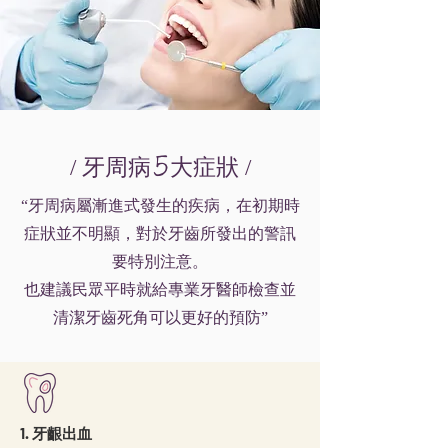
5
/ 牙周病
大症狀 /
“牙周病屬漸進式發生的疾病，在初期時
症狀並不明顯，對於牙齒所發出的警訊
要特別注意。
也建議民眾平時就給專業牙醫師檢查並
清潔牙齒死角可以更好的預防”
1. 牙齦出血