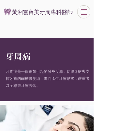
黃湘雲留美牙周專科醫師
牙周病
牙周病是一個細菌引起的發炎反應，使得牙齦與支
撐牙齒的齒槽骨萎縮，進而產生牙齒動搖，嚴重者
甚至導致牙齒脫落。