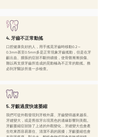
4. 牙齒不正常動搖
口腔健康良好的人，用手搖晃牙齒時移動0.2～
0.3mm甚至0.5mm多是正常現象牙齒搖動，但是在牙
齦出血、腫脹的症狀不斷持續後，使骨骼漸漸損傷、
難以再支撐牙齒所造成的晃動極為不正常的動搖。務
必到牙醫診所進一步檢查。
5. 牙齦過度快速萎縮
我們可從外觀發現到牙根外露、牙齒變得越來越長、
牙縫變大，或是舊假牙出現黑色的邊緣影響到美觀。
牙齦萎縮症狀除了上述的外觀變化，牙縫變大也會產
生吃東西容易塞住、清潔不易的困擾；牙齦萎縮也會